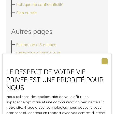
Politique de confidentialité
Plan du site
Autres pages
Estimation à Suresnes
Estimation à Saint-Cloud
Estimation à Vaucresson
Estimation à Argenteuil
LE RESPECT DE VOTRE VIE
Agence à Suresnes
PRIVÉE EST UNE PRIORITÉ POUR
NOUS
Investir à Rueil-Malmaison
Investir à Suresnes
Nous utilisons des cookies afin de vous offrir une
expérience optimale et une communication pertinente sur
Diagnostics immobiliers à Rueil-Malmaison
notre site. Grace à ces technologies, nous pouvons vous
Investir à La Celle-Saint-Cloud
proposer du contenu en rapport avec vos centres d'intérêt.