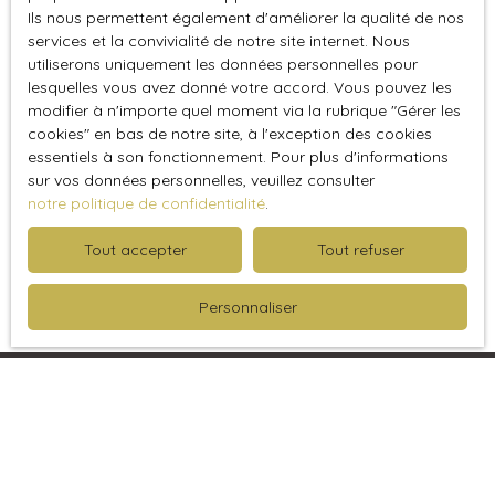
Ils nous permettent également d'améliorer la qualité de nos
Investissement locatif à Rueil Malmaison
services et la convivialité de notre site internet. Nous
Diagnostics immobiliers à Suresnes
utiliserons uniquement les données personnelles pour
lesquelles vous avez donné votre accord. Vous pouvez les
Vivre à Rueil-Malmaison
modifier à n'importe quel moment via la rubrique ″Gérer les
cookies″ en bas de notre site, à l'exception des cookies
Appartements à vendre à Rueil-Malmaison
essentiels à son fonctionnement. Pour plus d'informations
(92500)
sur vos données personnelles, veuillez consulter
Appartements à louer à Rueil-Malmaison
notre politique de confidentialité
.
(92500)
Tout accepter
Tout refuser
Personnaliser
Je recherche un bien