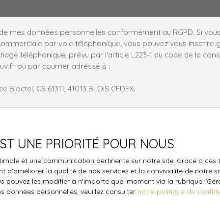
t de mes données personnelles conformément au RGPD. Si vous 
commerciale par voie téléphonique, vous pouvez vous inscrire gr
age téléphonique, prévu par l'article L223-1 du code de la cons
v.fr ou par courrier adressé à :
ce Bloctel, CS 61311, 41013 BLOIS CEDEX.
 le traitement de vos données personnelles, veuillez consulter 
 EST UNE PRIORITÉ POUR NOUS
Envoyer
optimale et une communication pertinente sur notre site. Grace à c
 d'améliorer la qualité de nos services et la convivialité de notre s
 pouvez les modifier à n'importe quel moment via la rubrique ″Gérer
os données personnelles, veuillez consulter
notre politique de confide