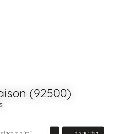
aison (92500)
s
Rechercher
urface min (m²)