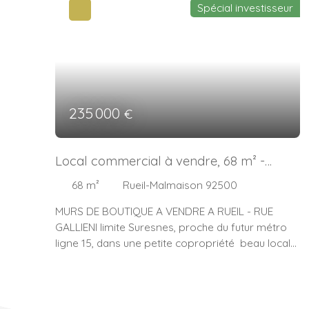
Spécial investisseur
235 000
€
Local commercial à vendre, 68 m² -
Rueil-Malmaison 92500
68
m²
Rueil-Malmaison 92500
MURS DE BOUTIQUE A VENDRE A RUEIL - RUE
GALLIENI limite Suresnes, proche du futur métro
ligne 15, dans une petite copropriété beau local
commercial en parfait état d'une surface
d'environ 68 m2 sur deux étages ( rez-de-
chaussée, sous sol) avec sanitaires et vitrine
sécurisée par un volet roulant électrique. Au RDC,