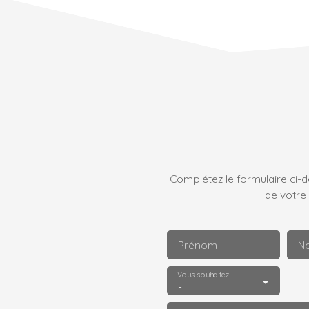
bel espace d'accueil très lumineux et grande
pièce séparée. En sous sol, petite entrée, WC
avec lave-mains et grande pièce avec espace de
stockage attenant. Excellent état, local pratique et
modulable. PETITE COPRO TRES FAIBLES
CHARGES. LIBRE DE BAIL idéal profession libérale,
médicale, coworking, agence immobilière,
cabinet d'architecture, société de services à la
personne. Restauration interdite par le règlement
de copropriété. LOCATION POSSIBLE 1400 EURO .
RENTABILITE 7%.
Complétez le formulaire ci-
de votre
Prénom
N
Vous souhaitez
-