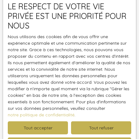
LE RESPECT DE VOTRE VIE
Votre commune
PRIVÉE EST UNE PRIORITÉ POUR
NOUS
Vous souhaitez
-
Nous utilisons des cookies afin de vous offrir une
expérience optimale et une communication pertinente sur
Votre message
notre site. Grace à ces technologies, nous pouvons vous
proposer du contenu en rapport avec vos centres d'intérêt.
J'accepte le traitement de mes données
Ils nous permettent également d'améliorer la qualité de nos
personnelles conformément au RGPD. Si vous
services et la convivialité de notre site internet. Nous
ne souhaitez pas faire l'objet de prospection
utiliserons uniquement les données personnelles pour
lesquelles vous avez donné votre accord. Vous pouvez les
commerciale par voie téléphonique, vous
modifier à n'importe quel moment via la rubrique ″Gérer les
pouvez vous inscrire gratuitement sur la liste
cookies″ en bas de notre site, à l'exception des cookies
d'opposition au démarchage téléphonique,
essentiels à son fonctionnement. Pour plus d'informations
prévu par l'article L223-1 du code de la
sur vos données personnelles, veuillez consulter
consommation, sur le site Internet
notre politique de confidentialité
.
www.bloctel.gouv.fr ou par courrier adressé à
:
Tout accepter
Tout refuser