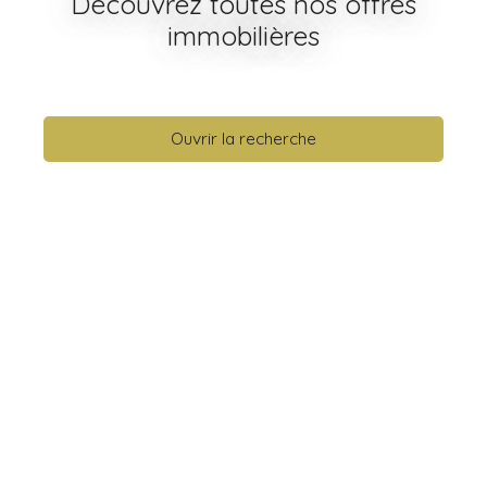
Découvrez toutes nos offres
immobilières
Ouvrir la recherche
Type d'offre
Vente
Type de bien
Maison
Localisation
Budget max (€)
Surface min (m²)